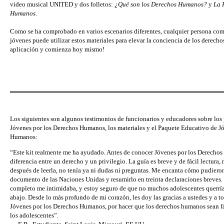
video musical UNITED y dos folletos:
¿Qué son los Derechos Humanos?
y
La 
Humanos
.
Como se ha comprobado en varios escenarios diferentes, cualquier persona com
jóvenes puede utilizar estos materiales para elevar la conciencia de los derech
aplicación y comienza hoy mismo!
Los siguientes son algunos testimonios de funcionarios y educadores sobre los
Jóvenes por los Derechos Humanos, los materiales y el Paquete Educativo de J
Humanos:
“Este kit realmente me ha ayudado. Antes de conocer Jóvenes por los Derechos 
diferencia entre un derecho y un privilegio. La guía es breve y de fácil lectura,
después de leerla, no tenía ya ni dudas ni preguntas. Me encanta cómo pudieron
documento de las Naciones Unidas y resumirlo en treinta declaraciones breves.
completo me intimidaba, y estoy seguro de que no muchos adolescentes querrían 
abajo. Desde lo más profundo de mi corazón, les doy las gracias a ustedes y a 
Jóvenes por los Derechos Humanos, por hacer que los derechos humanos sean fá
los adolescentes”.