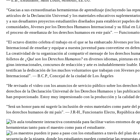
— E.B., Estudiante, Saint Louis, Missouri, EE.UU.
“Gracias a sus extraordinarias herramientas de aprendizaje (incluyendo las repr
artículos de la Declaración Universal y los materiales educativos suplementari
y a sus desafiantes proyectos estudiantiles diseñados para establecer papeles de
comunidades, Jóvenes por los Derechos Humanos Internacional y su filial en Li
el proceso de enseñanza de los derechos humanos en este país”. — Funcionario 
“El octavo distrito celebra el trabajo en el que se ha embarcado Jóvenes por 
Internacional de enseñar y equipar a nuestra juventud para convertirse en defe
La creatividad de tu organización al compartir el mensaje de los derechos huma
folletos de
¿Qué son los Derechos Humanos?
en diversos idiomas, pinturas en
giras internacionales, concursos de redacción y arte es indudablemente loable.
testifican la dedicación de los muchos voluntarios que trabajan con Jóvenes 
Internacional”. — B.C.P., Concejal de la ciudad de Los Ángeles
“He revisado el video con los anuncios de servicio público sobre los derechos
derechos de la Declaración Universal de los Derechos Humanos y las publicacio
han proporcionado. Estoy muy impresionado con la producción y la calidad de
“Será un honor para mí sugerir la inclusión de estos materiales como parte del 
los derechos humanos de mi país”. — J.R-H., Funcionario Electo, República d