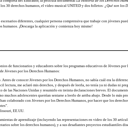
uía completa del Educador, la película documental
La Historia de los Derechos Hu
 los 30 derechos humanos, el video musical UNITED y dos folletos:
¿Qué son los 
scenarios diferentes, cualquier persona comprensiva que trabaje con jóvenes puede 
hos humanos. ¡Descarga la aplicación y comienza hoy mismo!
onios de funcionarios y educadores sobre los programas educativos de Jóvenes por
o de Jóvenes por los Derechos Humanos:
. Antes de conocer Jóvenes por los Derechos Humanos, no sabía cuál era la diferenc
fácil lectura, me aclaró mis derechos, y después de leerla, no tenía ya ni dudas ni 
o de las Naciones Unidas y resumirlo en treinta declaraciones breves. El documen
no muchos adolescentes querrían sentarse a leerlo de arriba abajo. Desde lo más pr
ue han colaborado con Jóvenes por los Derechos Humanos, por hacer que los derech
ntes”.
Missouri, EE.UU.
ramientas de aprendizaje (incluyendo las representaciones en video de los 30 artícu
tarios sobre los derechos humanos), y a sus desafiantes proyectos estudiantiles dis