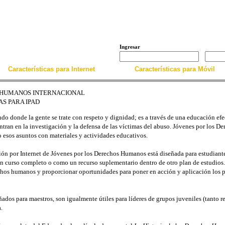
Ingresar
Características para Internet
Características para Móvil
 HUMANOS INTERNACIONAL
S PARA IPAD
do donde la gente se trate con respeto y dignidad; es a través de una educación ef
ntran en la investigación y la defensa de las víctimas del abuso. Jóvenes por los 
esos asuntos con materiales y actividades educativos.
ón por Internet de Jóvenes por los Derechos Humanos está diseñada para estudiantes
n curso completo o como un recurso suplementario dentro de otro plan de estudios. 
echos humanos y proporcionar oportunidades para poner en acción y aplicación los p
ados para maestros, son igualmente útiles para líderes de grupos juveniles (tanto r
.