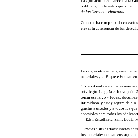
La aplicación te da acceso a la G
público galardonados que ilustran
de los Derechos Humanos
.
Como se ha comprobado en varios e
elevar la conciencia de los derec
Los siguientes son algunos testim
materiales y el Paquete Educativ
“Este kit realmente me ha ayudado
privilegio. La guía es breve y de 
tomar ese largo y locuaz document
intimidaba, y estoy seguro de que 
gracias a ustedes y a todos los q
accesibles para todos los adolesce
— E.B., Estudiante, Saint Louis, 
“Gracias a sus extraordinarias her
los materiales educativos suplemen