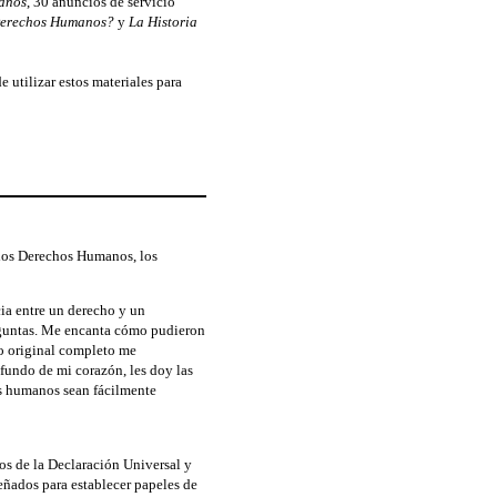
manos
, 30 anuncios de servicio
Derechos Humanos?
y
La Historia
utilizar estos materiales para
 los Derechos Humanos, los
ia entre un derecho y un
preguntas. Me encanta cómo pudieron
to original completo me
ofundo de mi corazón, les doy las
os humanos sean fácilmente
los de la Declaración Universal y
eñados para establecer papeles de